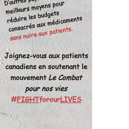
moyens pour
réduire les budgets
ments
sans nuire aux patients.
Joignez-vous aux patients
canadiens en soutenant le
mouvement
Le Combat
pour nos vies
#
FIGHT
forour
LIVES