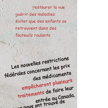
peuvent
restaurer la vue
,
guérir des maladies
et
éviter que des enfants se
retrouvent dans des
fauteuils roulants
.
Les nouvelles restrictions
des
médica
fédérales concernant les prix
ments
e
mpêcheront plusieurs
traite
de faire leur
ments
entrée au Canada.
D’autres pays ont trouvé de
meilleurs
consacrés aux
médica